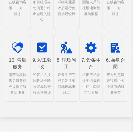
在线咨询客
项目经理与
详细沟通需
测绘人员前
在线咨询客
服，一对一
您沟通并给
求后进行免
往场地测量
服，一对一
服务
出合理的建
费初规设计
准确数据
服务
议
10. 售后
9. 竣工验
8. 现场施
7. 设备生
6. 采购合
服务
收
工
产
同
运营阶段按
经客户方按
设备生产完
根据产品设
双方约定建
售后服务标
验收标准验
成后发往项
计图纸备料
设过程中各
准提供持续
收完成后进
目地按标准
生产，保障
个环节的服
售后服务
行运营培训
施工
产品质量
务细节