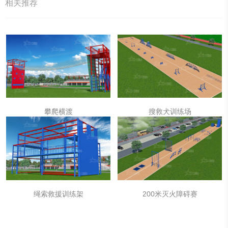
相关推荐
攀爬横渡
搜救犬训练场
绳索救援训练架
200米灭火障碍赛