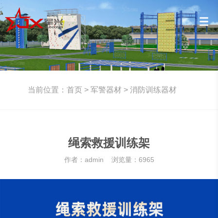
当前位置：
首页
>
军警器材
>
消防训练器材
绳索救援训练架
作者：admin 浏览量：6965