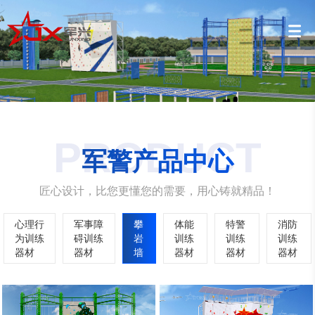
PRODUCT
军警产品中心
匠心设计，比您更懂您的需要，用心铸就精品！
心理行
军事障
攀
体能
特警
消防
为训练
碍训练
岩
训练
训练
训练
器材
器材
墙
器材
器材
器材