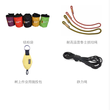
镁粉袋
耐高温普鲁士抓结绳
树上作业用抛投包
静力绳