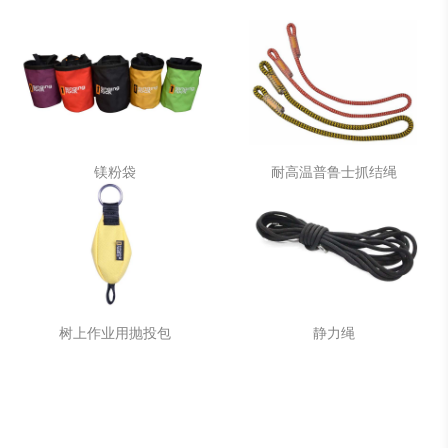
镁粉袋
耐高温普鲁士抓结绳
树上作业用抛投包
静力绳