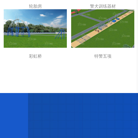
轮胎房
警犬训练器材
彩虹桥
特警五项